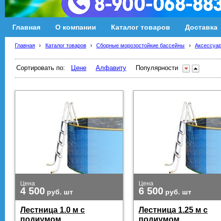
Главная
О компании
Каталог товаров
Доставка
Главная
›
Каталог товаров
›
Сборные морозостойкие бассейны
›
Аксессуар
Сортировать по:
Цене
Алфавиту
Популярности
Цена
Цена
4 500
6 500
руб.
шт
руб.
шт
Лестница 1.0 м с
Лестница 1.25 м с
подиумом
подиумом