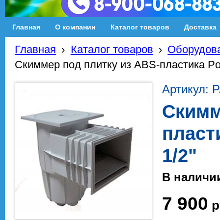
Главная
О компании
Каталог товаров
Доставка
Главная
›
Каталог товаров
›
Оборудова
Скиммер под плитку из ABS-пластика Poo
Артикул: 
Скимм
пласти
1/2"
В наличи
7 900
р