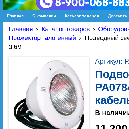
Главная
О компании
Каталог товаров
Доставка
Главная
›
Каталог товаров
›
Оборудова
Прожектор галогенный
›
Подводный све
3,6м
Артикул: 
Подво
PA0784
кабел
В наличи
11 200