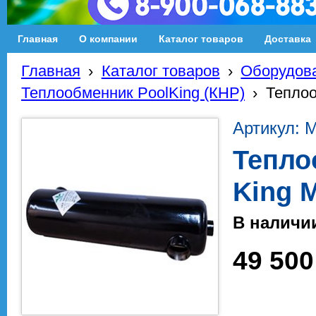
Главная
О компании
Каталог товаров
Доставка
Главная
›
Каталог товаров
›
Оборудова
Теплообменник PoolKing (КНР)
›
Теплоо
Артикул: 
Тепло
King M
В наличи
49 500