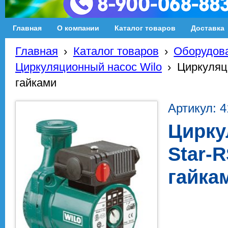
Главная
О компании
Каталог товаров
Доставка
Главная
›
Каталог товаров
›
Оборудова
Циркуляционный насос Wilo
›
Циркуляци
гайками
Артикул: 
Цирку
Star-R
гайка