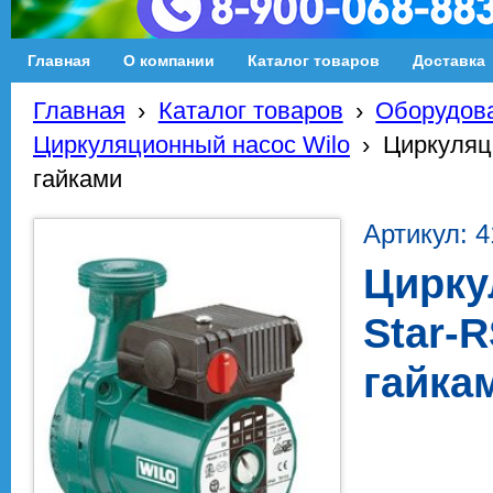
Главная
О компании
Каталог товаров
Доставка
Главная
›
Каталог товаров
›
Оборудова
Циркуляционный насос Wilo
›
Циркуляци
гайками
Артикул: 
Цирку
Star-R
гайка