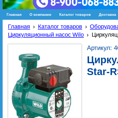
Главная
О компании
Каталог товаров
Доставка
Главная
›
Каталог товаров
›
Оборудова
Циркуляционный насос Wilo
›
Циркуляци
Артикул: 
Цирку
Star-R