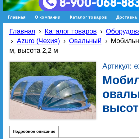
Главная
О компании
Каталог товаров
Доставка
Главная
›
Каталог товаров
›
Оборудова
›
Azuro (Чехия)
›
Овальный
›
Мобильн
м, высота 2,2 м
Артикул: 
Мобил
оваль
высот
Подробное описание