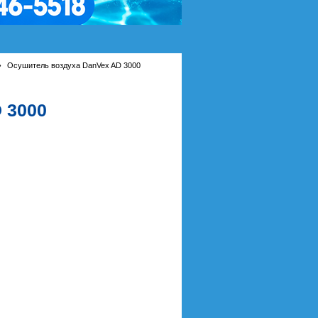
›
Осушитель воздуха DanVex AD 3000
 3000