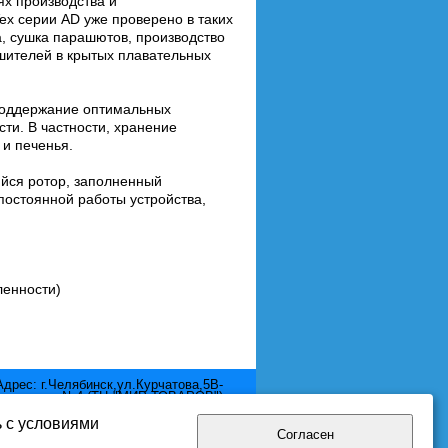
х производства и
x серии AD уже проверено в таких
, сушка парашютов, производство
шителей в крытых плавательных
 поддержание оптимальных
ти. В частности, хранение
 и печенья.
ийся ротор, заполненный
постоянной работы устройства,
ленности)
Адрес: г.Челябинск,ул.Курчатова,5В-
отдел №4 (ТЦ "МИР ТОВАРОВ")
Телефон: 8 (351) 2111-380
Email: mir.pool@yandex.ru
ь с условиями
Согласен