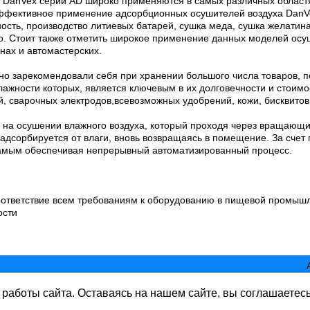
 DanVex серии AD широко применяются в самых различных областя
эффективное применение адсорбционных осушителей воздуха DanVe
сть, производство литиевых батарей, сушка меда, сушка желатина
о. Стоит также отметить широкое применение данных моделей осу
нах и автомастерских.
но зарекомендовали себя при хранении большого числа товаров,
ажности которых, является ключевым в их долговечности и стоимос
, сварочных электродов,всевозможных удобрений, кожи, бисквитов
 на осушении влажного воздуха, который проходя через вращающ
дсорбируется от влаги, вновь возвращаясь в помещение. За счет 
самым обеспечивая непрерывный автоматизированный процесс.
соответствие всем требованиям к оборудованию в пищевой промыш
ости
работы сайта. Оставаясь на нашем сайте, вы соглашаетес
ь www.mirbass.ru
rbass.ru бе разрешения запрещена. Все права защищены.