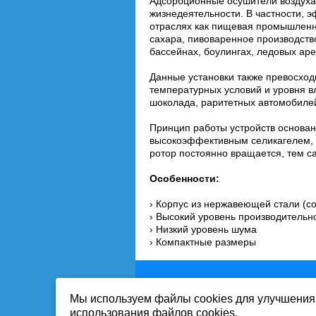
Адсорбционные осушители воздуха
жизнедеятельности. В частности, 
отраслях как пищевая промышленно
сахара, пивоваренное производств
бассейнах, боулингах, ледовых аре
Данные установки также превосход
температурных условий и уровня вл
шоколада, раритетных автомобилей
Принцип работы устройств основан
высокоэффективным селикагелем, а
ротор постоянно вращается, тем 
Особенности:
› Корпус из нержавеющей стали (
› Высокий уровень производительн
› Низкий уровень шума
› Компактные размеры
Мы используем файлы cookies для улучшения 
Вся информация на сайте-собственност
использования файлов cookies.
Публикация информации с сайта www.mi