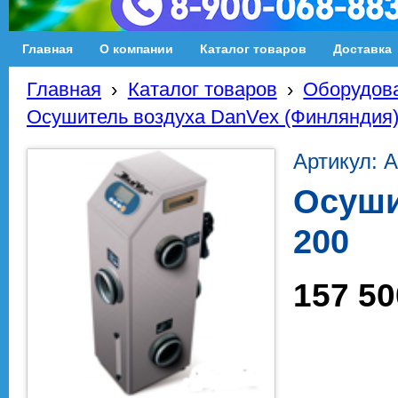
Главная
О компании
Каталог товаров
Доставка
Главная
›
Каталог товаров
›
Оборудова
Осушитель воздуха DanVex (Финляндия
Артикул: 
Осуши
200
157 50