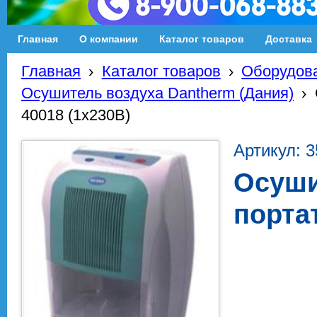
Главная
О компании
Каталог товаров
Доставка
Главная
›
Каталог товаров
›
Оборудова
Осушитель воздуха Dantherm (Дания)
›
40018 (1x230В)
Артикул: 
Осуши
порта