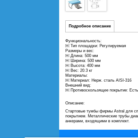
Подробное описание
Функциональность:
￼ Тип площадки: Регулируемая
Размеры и вес:
￼ Длина: 500 мм
￼ Ширина: 500 мм
￼ Высота: 400 мм
￼ Вес: 20.3 кг
Материалы:
￼ Материал: Нерж. сталь AISI-316
Внешний вид:
￼ Противоскользящее покрытие: Ест
Описание:
Стартовые тумбы фирмы Astral для с
покрытием. Металлические трубы диа
анкерами, входящими в комплект.