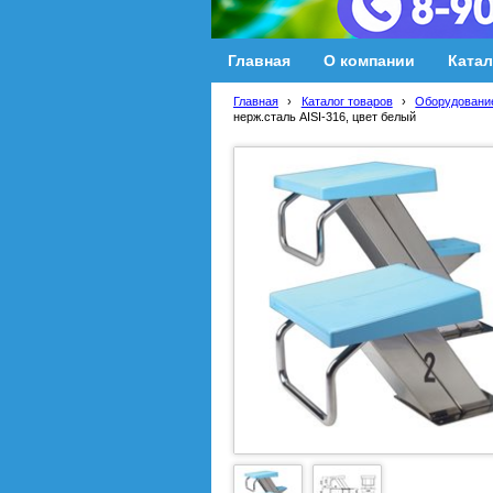
Главная
О компании
Катал
Главная
›
Каталог товаров
›
Оборудование
нерж.сталь AISI-316, цвет белый