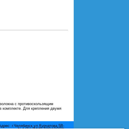
оволокна с противоскользящим
в комплекте. Для крепления двумя
Адрес: г.Челябинск,ул.Курчатова,5В-