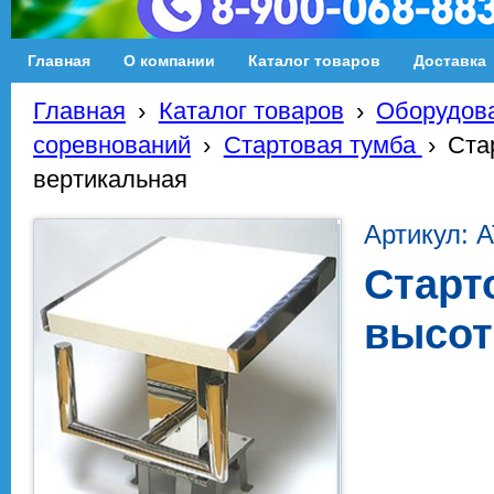
Главная
О компании
Каталог товаров
Доставка
Главная
›
Каталог товаров
›
Оборудова
соревнований
›
Стартовая тумба
›
Ста
вертикальная
Артикул: А
Старт
высот