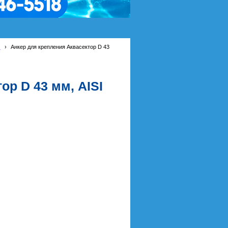
к
›
Анкер для крепления Аквасектор D 43
ор D 43 мм, AISI