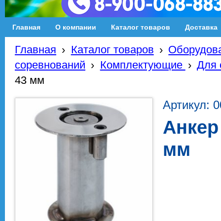
Главная
О компании
Каталог товаров
Доставка
Главная
›
Каталог товаров
›
Оборудова
соревнований
›
Комплектующие
›
Для 
43 мм
Артикул: 
Анкер 
мм