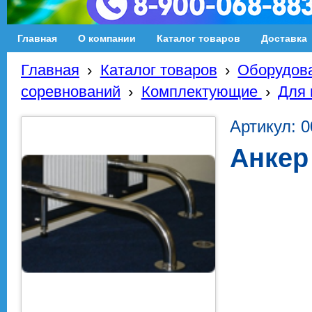
Главная
О компании
Каталог товаров
Доставка
Главная
›
Каталог товаров
›
Оборудова
соревнований
›
Комплектующие
›
Для 
Артикул: 
Анкер