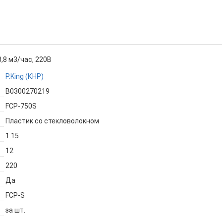
,8 м3/час, 220В
P.King (КНР)
B0300270219
FCP-750S
Пластик со стекловолокном
1.15
12
220
Да
FCP-S
за шт.