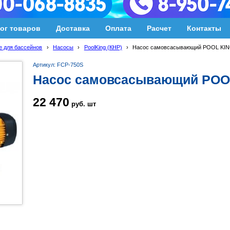
ог товаров
Доставка
Оплата
Расчет
Контакты
 для бассейнов
›
Насосы
›
PoolKing (КНР)
›
Насос самовсасывающий POOL KIN
Артикул: FCP-750S
Насос самовсасывающий POO
22 470
руб.
шт