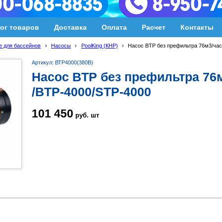
ог товаров
Доставка
Оплата
Расчет
Контакты
 для бассейнов
›
Насосы
›
PoolKing (КНР)
›
Насос BTP без префильтра 76м3/час
Артикул: ВТP4000(380В)
Насос BTP без префильтра 76м
/BTP-4000/STP-4000
101 450
руб.
шт