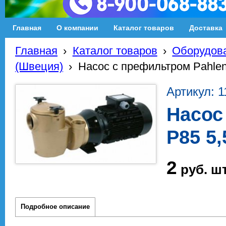
Главная
О компании
Каталог товаров
Доставка
Главная
›
Каталог товаров
›
Оборудова
(Швеция)
›
Насос с префильтром Pahlen 
Артикул: 1
Насос
P85 5,
2
руб.
ш
Подробное описание