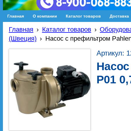
Главная
О компании
Каталог товаров
Доставка
Главная
›
Каталог товаров
›
Оборудова
(Швеция)
›
Насос с префильтром Pahlen 
Артикул: 
Насос
P01 0,