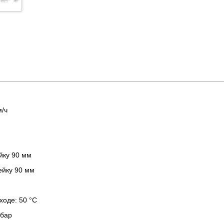
м/ч
йку 90 мм
ейку 90 мм
ходе: 50 °C
 бар