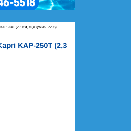
KAP-250T (2,3 кВт, 40,0 куб.м/ч, 220В)
apri KAP-250T (2,3