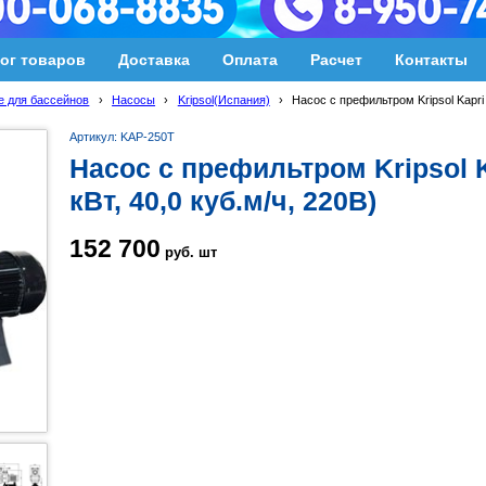
ог товаров
Доставка
Оплата
Расчет
Контакты
 для бассейнов
›
Насосы
›
Kripsol(Испания)
›
Насос с префильтром Kripsol Kapri 
Артикул: KAP-250T
Насос с префильтром Kripsol K
кВт, 40,0 куб.м/ч, 220В)
152 700
руб.
шт