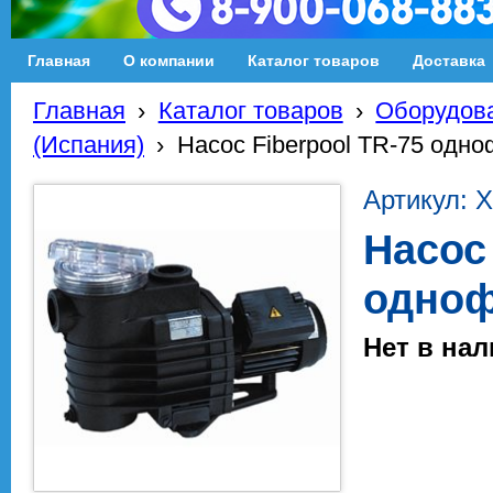
Главная
О компании
Каталог товаров
Доставка
Главная
›
Каталог товаров
›
Оборудова
(Испания)
›
Насос Fiberpool TR-75 одн
Артикул:
Насос 
одноф
Нет в на