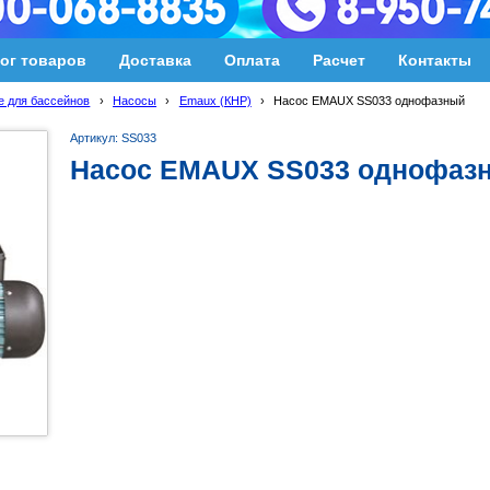
ог товаров
Доставка
Оплата
Расчет
Контакты
 для бассейнов
›
Насосы
›
Emaux (КНР)
›
Насос EMAUX SS033 однофазный
Артикул: SS033
Насос EMAUX SS033 однофаз