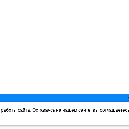
работы сайта. Оставаясь на нашем сайте, вы соглашаетес
ь www.mirbass.ru
rbass.ru бе разрешения запрещена. Все права защищены.
ете согласие на обработку данных в соответствии с Политикой конфиде