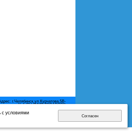
Адрес: г.Челябинск,ул.Курчатова,5В-
отдел №4 (ТЦ "МИР ТОВАРОВ")
Телефон: 8 (351) 2111-380
Email: mir.pool@yandex.ru
ь с условиями
Согласен
нциальности.