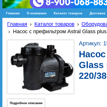
Главная
О компании
Каталог товаров
Доставка
Главная
›
Каталог товаров
›
Оборудова
›
Насос с префильтром Astral Glass plus 
Артикул: 
Насос
Glass 
220/38
Подробное описание