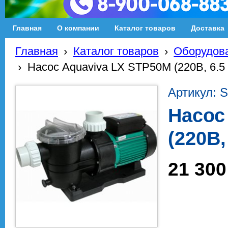
Главная
О компании
Каталог товаров
Доставка
Главная
›
Каталог товаров
›
Оборудова
›
Насос Aquaviva LX STP50M (220В, 6.5 
Артикул: 
Насос
(220В,
21 300