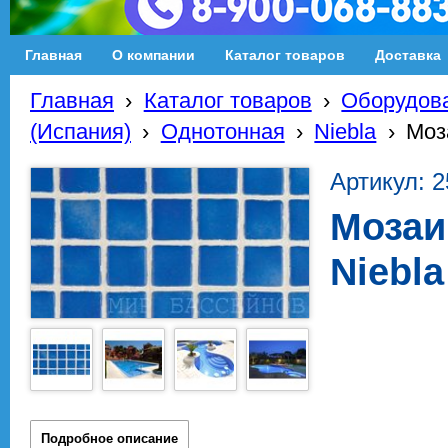
Главная
О компании
Каталог товаров
Доставка
Главная
›
Каталог товаров
›
Оборудова
(Испания)
›
Однотонная
›
Niebla
›
Моз
Артикул: 
Мозаи
Niebla
Подробное описание