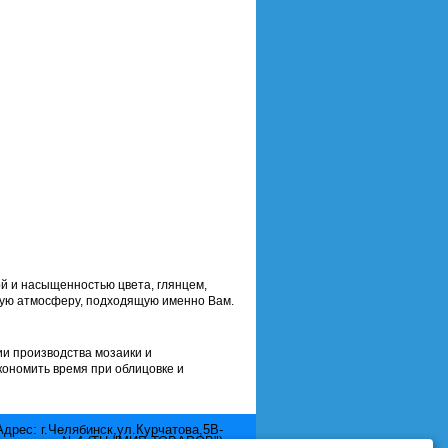
й и насыщенностью цвета, глянцем,
ную атмосферу, подходящую именно Вам.
ии производства мозаики и
кономить время при облицовке и
Адрес: г.Челябинск,ул.Курчатова,5В-
отдел №4 (ТЦ "МИР ТОВАРОВ")