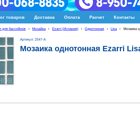
ог товаров
Доставка
Оплата
Расчет
Контакты
 для бассейнов
›
Мозайка
›
Ezarri (Испания)
›
Однотонная
›
Lisa
›
Мозаика о
Артикул: 2547-A
Мозаика однотонная Ezarri Lis