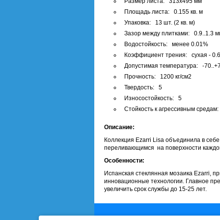
Размер листа: 313х495 мм
Площадь листа: 0.155 кв. м
Упаковка: 13 шт. (2 кв. м)
Зазор между плитками: 0.9..1.3 м
Водостойкость: менее 0.01%
Коэффициент трения: сухая - 0.68
Допустимая температура: -70..+
Прочность: 1200 кг/см2
Твердость: 5
Износостойкость: 5
Стойкость к агрессивным средам:
Описание:
Коллекция Ezarri Lisa объединила в се
переливающимся на поверхности каждой
Особенности:
Испанская стеклянная мозаика Ezarri, 
инновационные технологии. Главное пре
увеличить срок службы до 15-25 лет.