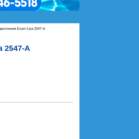
днотонная Ezarri Lisa 2547-A
a 2547-A