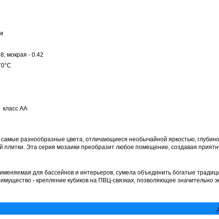
м
, мокрая - 0.42
70°С
 класс АА
бе самые разнообразные цвета, отличающиеся необычайной яркостью, глубино
 плитки. Эта серия мозаики преобразит любое помещение, создавая прият
применяемая для бассейнов и интерьеров, сумела объединить богатые традиц
имущество - крепление кубиков на ПВЦ-связках, позволяющее значительно э