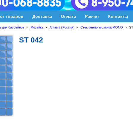
ог товаров
Доставка
Оплата
Расчет
Контакты
 для бассейнов
›
Мозайка
›
Antarra (Россия)
›
Стеклянная мозаика MONO
›
ST
ST 042