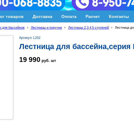
ог товаров
Доставка
Оплата
Расчет
Контакты
 для бассейнов
›
Лестницы и поручни
›
Лестницы 2,3,4,5 ступеней
›
Лестница дл
Артикул: L202
Лестница для бассейна,серия L
19 990
руб.
шт