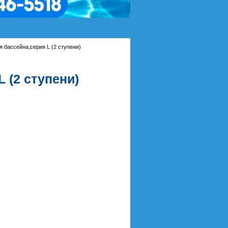
я бассейна,серия L (2 ступени)
 (2 ступени)