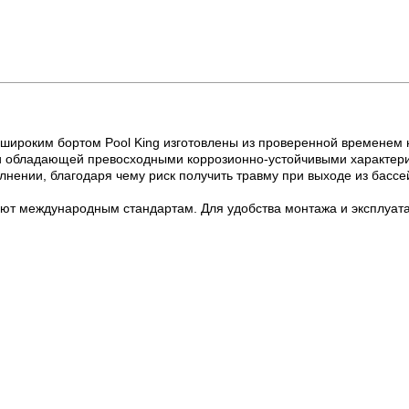
широким бортом Pool King изготовлены из проверенной временем 
 и обладающей превосходными коррозионно-устойчивыми характер
нении, благодаря чему риск получить травму при выходе из басс
вуют международным стандартам. Для удобства монтажа и эксплуа