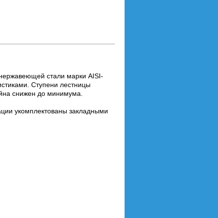
нержавеющей стали марки AISI-
истиками. Ступени лестницы
ейна снижен до минимума.
тации укомплектованы закладными