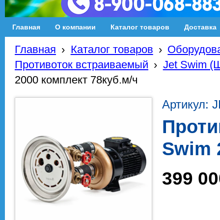
Главная
О компании
Каталог товаров
Доставка
Главная
›
Каталог товаров
›
Оборудова
Противоток встраиваемый
›
Jet Swim (
2000 комплект 78куб.м/ч
Артикул: 
Проти
Swim 
399 00