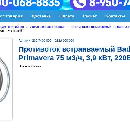
ог товаров
Доставка
Оплата
Расчет
Контакты
 для бассейнов
›
Искусственное течение
›
Противоток встраиваемый
›
Badu Jet
220В, LED белый
Артикул: 232.7400.000 + 232.6100.000
Противоток встраиваемый Badu
Primavera 75 м3/ч, 3,9 кВт, 22
Нет в наличии