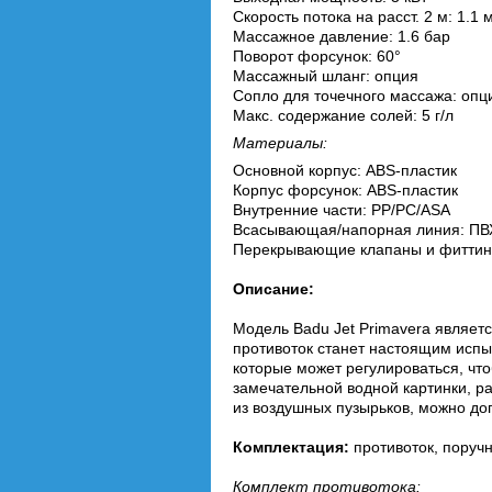
Скорость потока на расст. 2 м: 1.1 м
Массажное давление: 1.6 бар
Поворот форсунок: 60°
Массажный шланг: опция
Сопло для точечного массажа: опц
Макс. содержание солей: 5 г/л
Материалы:
Основной корпус: ABS-пластик
Корпус форсунок: ABS-пластик
Внутренние части: PP/PC/ASA
Всасывающая/напорная линия: ПВ
Перекрывающие клапаны и фиттин
Описание:
Модель Badu Jet Primavera являет
противоток станет настоящим исп
которые может регулироваться, чт
замечательной водной картинки, р
из воздушных пузырьков, можно до
Комплектация:
противоток, поруч
Комплект противотока: