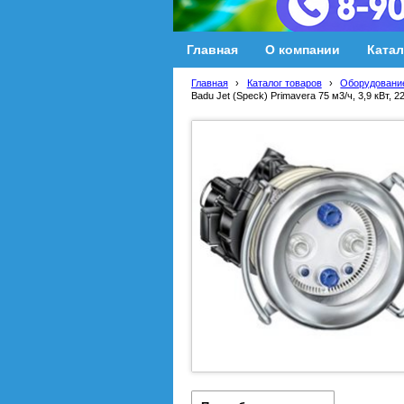
Главная
О компании
Катал
Главная
›
Каталог товаров
›
Оборудование
Badu Jet (Speck) Primavera 75 м3/ч, 3,9 кВт, 