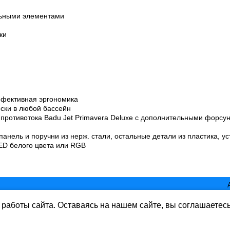
льными элементами
ки
ффективная эргономика
ески в любой бассейн
противотока Badu Jet Primavera Deluxe с дополнительными форсу
анель и поручни из нерж. стали, остальные детали из пластика, ус
ED белого цвета или RGB
работы сайта. Оставаясь на нашем сайте, вы соглашаетес
ь www.mirbass.ru
rbass.ru бе разрешения запрещена. Все права защищены.
ете согласие на обработку данных в соответствии с Политикой конфиде