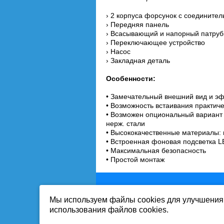
› 2 корпуса форсунок с соедините
› Передняя панель
› Всасывающий и напорный патруб
› Переключающее устройство
› Насос
› Закладная деталь
Особенности:
• Замечательный внешний вид и э
• Возможность встаивания практич
• Возможен опциональный вариант 
нерж. стали
• Высококачественные материалы: п
• Встроенная фоновая подсветка L
• Максимальная безопасность
• Простой монтаж
Мы используем файлы cookies для улучшения 
Вся информация на сайте-собственност
использования файлов cookies.
Публикация информации с сайта www.mi
Продолжая работу с сайтом, Вы выража