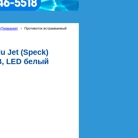
 (Германия)
›
Противоток встраиваемый
 Jet (Speck)
0В, LED белый