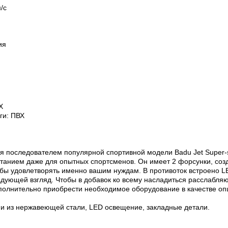
/с
ия
Х
ги: ПВХ
ся последователем популярной спортивной модели Badu Jet Super-
ытанием даже для опытных спортсменов. Он имеет 2 форсунки, со
обы удовлетворять именно вашим нуждам. В противоток встроено 
адующей взгляд. Чтобы в добавок ко всему насладиться расслабл
полнительно приобрести необходимое оборудование в качестве оп
ни из нержавеющей стали, LED освещение, закладные детали.