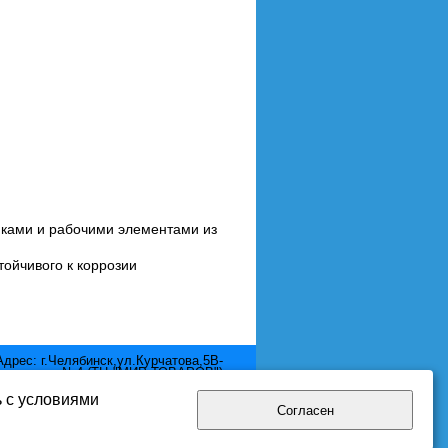
нками и рабочими элементами из
тойчивого к коррозии
Адрес: г.Челябинск,ул.Курчатова,5В-
отдел №4 (ТЦ "МИР ТОВАРОВ")
Телефон: 8 (351) 2111-380
Email: mir.pool@yandex.ru
ь с условиями
Согласен
нциальности.