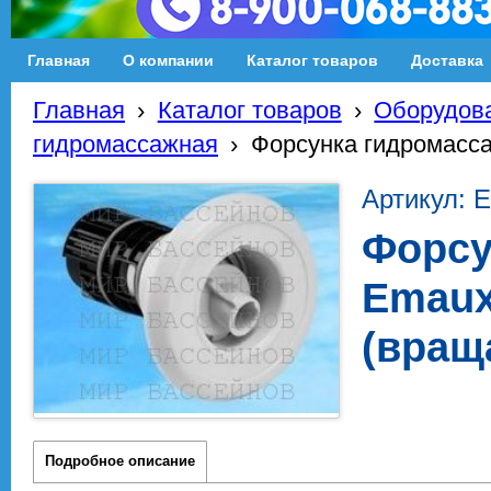
Главная
О компании
Каталог товаров
Доставка
Главная
›
Каталог товаров
›
Оборудова
гидромассажная
›
Форсунка гидромасс
Артикул: 
Форсу
Emaux
(вращ
Подробное описание