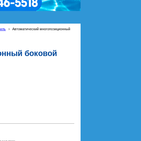
тиль
›
Автоматический многопозиционный
онный боковой