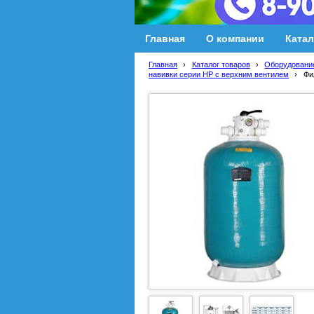
Главная
О компании
Катал
Главная
›
Каталог товаров
›
Оборудование
навивки серии HP с верхним вентилем
›
Фи