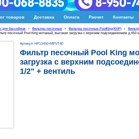
ог товаров
Доставка
Оплата
Расчет
Контакты
 для бассейнов
›
Фильтры песочные
›
Фильтры песочные PoolKing(КНР)
›
Фильтр
льтр песочный Pool King мотаный, высокая загрузка с верхним подсоединением д.450 мм
Артикул: НР13450+MPVT40
Фильтр песочный Pool King м
загрузка с верхним подсоедин
1/2" + вентиль