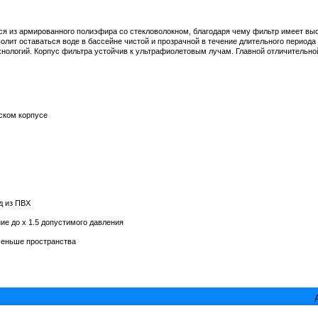
тся из армированного полиэфира со стекловолокном, благодаря чему фильтр имеет в
олит оставаться воде в бассейне чистой и прозрачной в течение длительного период
нологий. Корпус фильтра устойчив к ультрафиолетовым лучам. Главной отличительн
ском корпусе
д из ПВХ
е до х 1.5 допустимого давления
меньше пространства