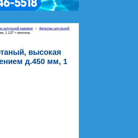
ы шпульной навивки
›
Фильтры шпульной
, 1 1/2" + вентиль
отаный, высокая
ением д.450 мм, 1