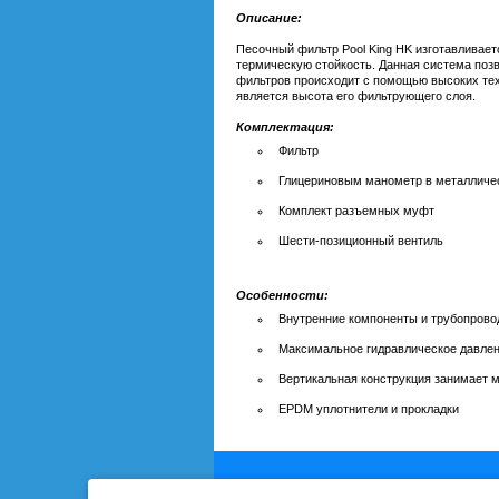
Описание:
Песочный фильтр Pool King HK изготавливае
термическую стойкость. Данная система позв
фильтров происходит с помощью высоких тех
является высота его фильтрующего слоя.
Комплектация:
Фильтр
Глицериновым манометр в металличе
Комплект разъемных муфт
Шести-позиционный вентиль
Особенности:
Внутренние компоненты и трубопрово
Максимальное гидравлическое давлени
Вертикальная конструкция занимает 
EPDM уплотнители и прокладки