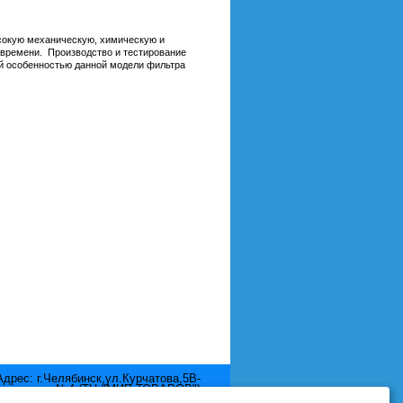
ысокую механическую, химическую и
а времени. Производство и тестирование
ой особенностью данной модели фильтра
Адрес: г.Челябинск,ул.Курчатова,5В-
отдел №4 (ТЦ "МИР ТОВАРОВ")
Телефон: 8 (351) 2111-380