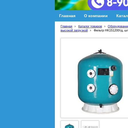
Главная
О компании
Катал
Главная
›
Каталог товаров
›
Оборудование
высокой загрузкой
›
Фильтр HK151200тд, шпу