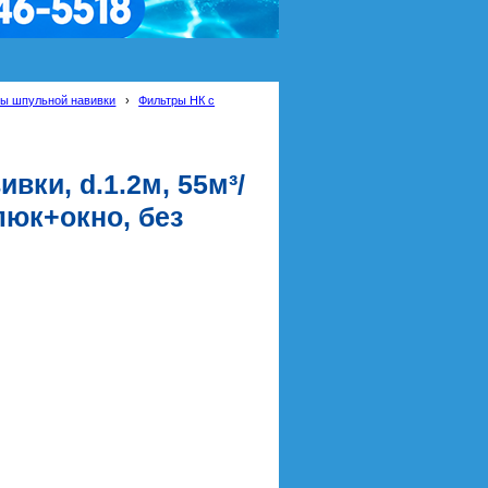
ы шпульной навивки
›
Фильтры HК с
вки, d.1.2м, 55м³/
+люк+окно, без