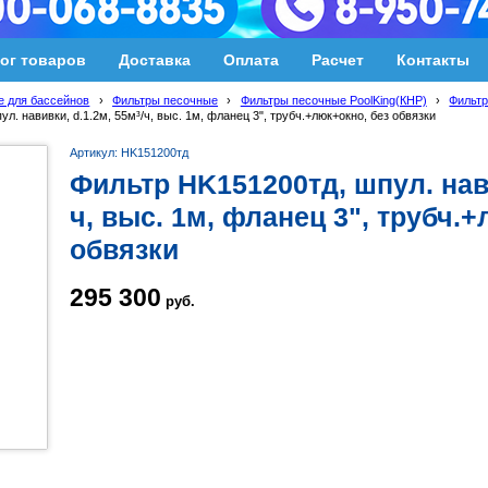
ог товаров
Доставка
Оплата
Расчет
Контакты
 для бассейнов
›
Фильтры песочные
›
Фильтры песочные PoolKing(КНР)
›
Фильтр
л. навивки, d.1.2м, 55м³/ч, выс. 1м, фланец 3", трубч.+люк+окно, без обвязки
Артикул: HK151200тд
Фильтр HK151200тд, шпул. нави
ч, выс. 1м, фланец 3", трубч.
обвязки
295 300
руб.