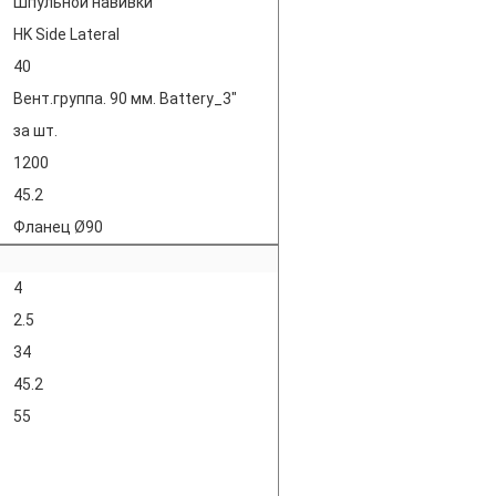
Шпульной навивки
HK Side Lateral
40
Вент.группа. 90 мм. Battery_3"
за шт.
1200
45.2
Фланец Ø90
4
2.5
34
45.2
55