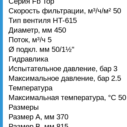
Серия
Fb Top
Скорость фильтрации, м³/ч/м²
50
Тип вентиля
HT-615
Диаметр, мм
450
Поток, м³/ч
5
Ø подкл. мм
50/1½"
Гидравлика
Испытательное давление, бар
3
Максимальное давление, бар
2.5
Температура
Максимальная температура, °С
50
Размеры
Размер A, мм
370
Размер B, мм
815