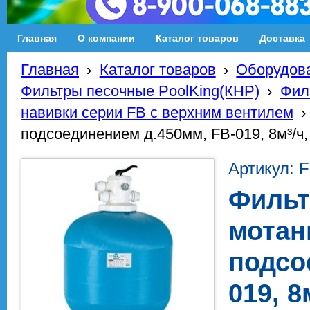
Главная
О компании
Каталог товаров
Доставка
Главная
›
Каталог товаров
›
Оборудова
Фильтры песочные PoolKing(КНР)
›
Фил
навивки серии FB с верхним вентилем
›
подсоединением д.450мм, FB-019, 8м³/ч,
Артикул: 
Фильт
мотан
подсо
019, 8