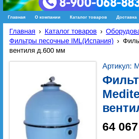
Главная
О компании
Каталог товаров
Доставка
Главная
›
Каталог товаров
›
Оборудова
Фильтры песочные IML(Испания)
›
Филь
вентиля д.600 мм
Артикул: 
Фильт
Medit
венти
64 067