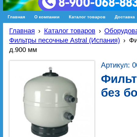
Главная
О компании
Каталог товаров
Доставка
Главная
›
Каталог товаров
›
Оборудова
Фильтры песочные Astral (Испания)
›
Фи
д.900 мм
Артикул: 
Фильт
без б