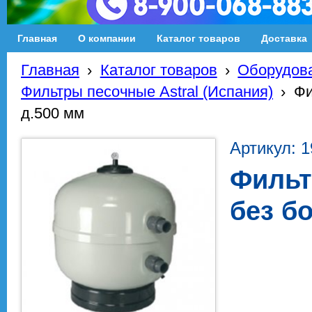
Главная
О компании
Каталог товаров
Доставка
Главная
›
Каталог товаров
›
Оборудова
Фильтры песочные Astral (Испания)
›
Фи
д.500 мм
Артикул: 
Фильт
без б