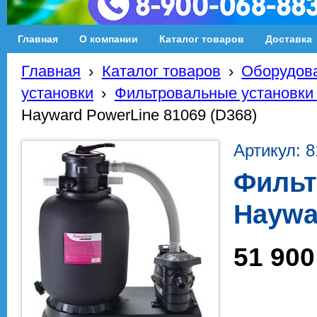
Главная
О компании
Каталог товаров
Доставка
Главная
›
Каталог товаров
›
Оборудова
установки
›
Фильтровальные установки
Hayward PowerLine 81069 (D368)
Артикул: 8
Фильт
Haywa
51 900