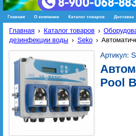
Главная
О компании
Каталог товаров
Доставка
Главная
›
Каталог товаров
›
Оборудова
дезинфекции воды
›
Seko
›
Автоматиче
Артикул:
Автом
Pool B