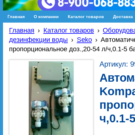
Главная
О компании
Каталог товаров
Доставка
Главная
›
Каталог товаров
›
Оборудова
дезинфекции воды
›
Seko
›
Автоматич
пропорциональное доз.,20-54 л/ч,0.1-5 б
Артикул: 
Автом
Kompa
пропо
ч,0.1-