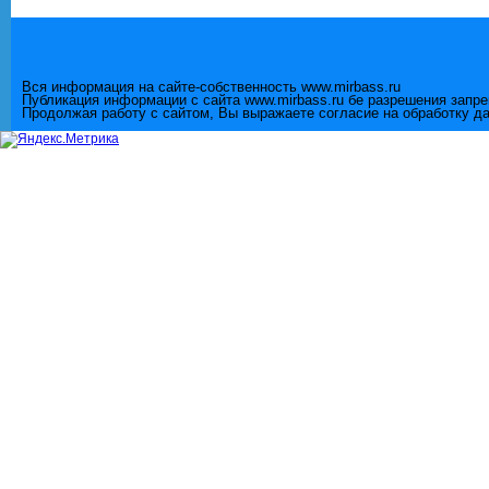
Вся информация на сайте-собственность www.mirbass.ru
Публикация информации с сайта www.mirbass.ru бе разрешения запр
Продолжая работу с сайтом, Вы выражаете согласие на обработку д