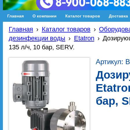
Главная
О компании
Каталог товаров
Доставка
Главная
›
Каталог товаров
›
Оборудова
дезинфекции воды
›
Etatron
›
Дозирующ
135 л/ч, 10 бар, SERV.
Артикул: 
Дозир
Etatro
бар, 