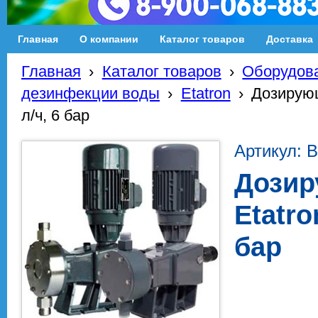
Главная
О компании
Каталог товаров
Доставка
Главная
›
Каталог товаров
›
Оборудова
дезинфекции воды
›
Etatron
›
Дозирующ
л/ч, 6 бар
Артикул: 
Дозир
Etatro
бар