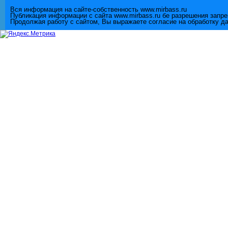
Вся информация на сайте-собственность www.mirbass.ru
Публикация информации с сайта www.mirbass.ru бе разрешения запр
Продолжая работу с сайтом, Вы выражаете согласие на обработку д