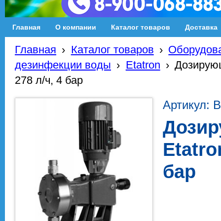
Главная
О компании
Каталог товаров
Доставка
Главная
›
Каталог товаров
›
Оборудова
дезинфекции воды
›
Etatron
›
Дозирующ
278 л/ч, 4 бар
Артикул: 
Дозир
Etatro
бар