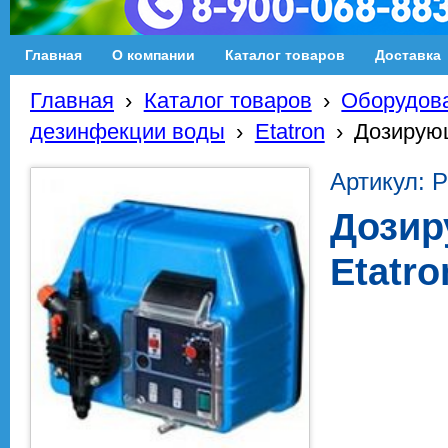
Главная
О компании
Каталог товаров
Доставка
Главная
›
Каталог товаров
›
Оборудова
дезинфекции воды
›
Etatron
›
Дозирующ
Артикул: 
Дозир
Etatro