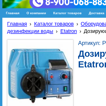
Главная
О компании
Каталог товаров
Доставка
Главная
›
Каталог товаров
›
Оборудова
дезинфекции воды
›
Etatron
›
Дозирующ
Артикул: 
Дозир
Etatro