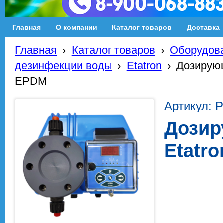
Главная
О компании
Каталог товаров
Доставка
Главная
›
Каталог товаров
›
Оборудова
дезинфекции воды
›
Etatron
›
Дозирующ
EPDM
Артикул: 
Дозир
Etatr