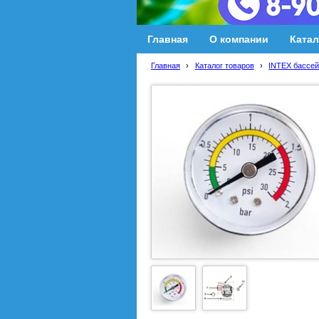
Главная
О компании
Катал
Главная
›
Каталог товаров
›
INTEX бассей