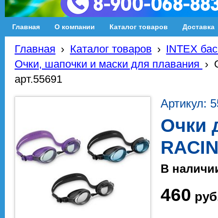
Главная
О компании
Каталог товаров
Доставка
Главная
›
Каталог товаров
›
INTEX бас
Очки, шапочки и маски для плавания
›
арт.55691
Артикул: 
Очки 
RACIN
В наличи
460
руб